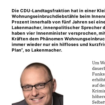
Die CDU-Landtagsfraktion hat in einer Kle
Wohnungseinbruchdiebstähle beim Innenmi
Prozent innerhalb von fünf Jahren sei ein
Lakenmacher, innenpolitischer Sprecher d
haben vier Innenminister versprochen, m
Kräften dem Phänomen Wohnungseinbruch
immer wieder nur ein hilfloses und kurzf
Plan“, so Lakenmacher.
Um Wo
dauer
Funks
erhöht
auf de
Krimin
höhere
Selbst