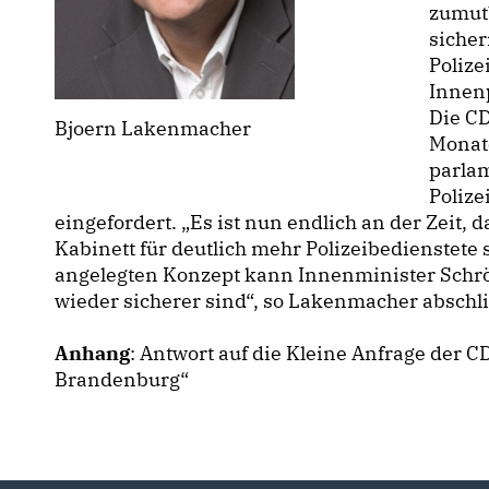
zumutb
sicher
Polize
Innenp
Die C
Bjoern Lakenmacher
Monat
parla
Poliz
eingefordert. „Es ist nun endlich an der Zeit, 
Kabinett für deutlich mehr Polizeibedienstete
angelegten Konzept kann Innenminister Schrö
wieder sicherer sind“, so Lakenmacher abschl
Anhang
: Antwort auf die Kleine Anfrage der
Brandenburg“