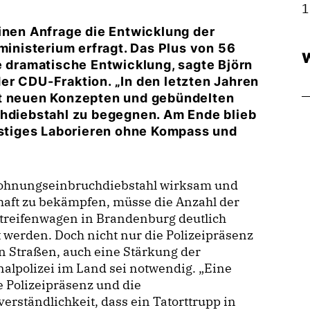
1
inen Anfrage die Entwicklung der
nisterium erfragt. Das Plus von 56
W
e dramatische Entwicklung, sagte Björn
er CDU-Fraktion. „In den letzten Jahren
it neuen Konzepten und gebündelten
diebstahl zu begegnen. Am Ende blieb
ristiges Laborieren ohne Kompass und
hnungseinbruchdiebstahl wirksam und
haft zu bekämpfen, müsse die Anzahl der
treifenwagen in Brandenburg deutlich
 werden. Doch nicht nur die Polizeipräsenz
n Straßen, auch eine Stärkung der
alpolizei im Land sei notwendig. „Eine
 Polizeipräsenz und die
verständlichkeit, dass ein Tatorttrupp in