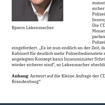
zumutb
sicher
Polize
Innenp
Die C
Bjoern Lakenmacher
Monat
parla
Poliz
eingefordert. „Es ist nun endlich an der Zeit, 
Kabinett für deutlich mehr Polizeibedienstete
angelegten Konzept kann Innenminister Schrö
wieder sicherer sind“, so Lakenmacher abschl
Anhang
: Antwort auf die Kleine Anfrage der
Brandenburg“