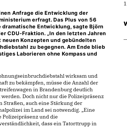
1
inen Anfrage die Entwicklung der
nisterium erfragt. Das Plus von 56
W
e dramatische Entwicklung, sagte Björn
er CDU-Fraktion. „In den letzten Jahren
it neuen Konzepten und gebündelten
diebstahl zu begegnen. Am Ende blieb
ristiges Laborieren ohne Kompass und
hnungseinbruchdiebstahl wirksam und
haft zu bekämpfen, müsse die Anzahl der
treifenwagen in Brandenburg deutlich
 werden. Doch nicht nur die Polizeipräsenz
n Straßen, auch eine Stärkung der
alpolizei im Land sei notwendig. „Eine
 Polizeipräsenz und die
verständlichkeit, dass ein Tatorttrupp in