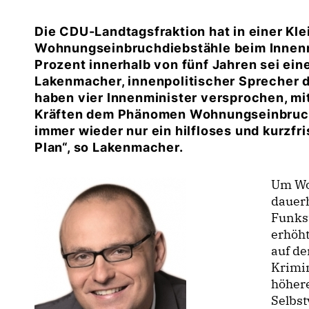
Die CDU-Landtagsfraktion hat in einer Kle
Wohnungseinbruchdiebstähle beim Innenmi
Prozent innerhalb von fünf Jahren sei ein
Lakenmacher, innenpolitischer Sprecher d
haben vier Innenminister versprochen, m
Kräften dem Phänomen Wohnungseinbruch
immer wieder nur ein hilfloses und kurzf
Plan“, so Lakenmacher.
Um Wo
dauer
Funks
erhöht
auf de
Krimin
höhere
Selbst