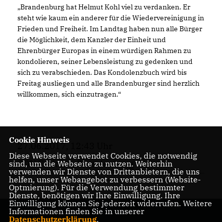
Brandenburg hat Helmut Kohl viel zu verdanken. Er
steht wie kaum ein anderer für die Wiedervereinigung in
Frieden und Freiheit. Im Landtag haben nun alle Bürger
die Möglichkeit, dem Kanzler der Einheit und
Ehrenbürger Europas in einem würdigen Rahmen zu
kondolieren, seiner Lebensleistung zu gedenken und
sich zu verabschieden. Das Kondolenzbuch wird bis
Freitag ausliegen und alle Brandenburger sind herzlich
willkommen, sich einzutragen.“
Cookie Hinweis
27.06.2017, 12:43 Uhr
Diese Webseite verwendet Cookies, die notwendig
CDU Fraktion Brandenburg
sind, um die Webseite zu nutzen. Weiterhin
verwenden wir Dienste von Drittanbietern, die uns
helfen, unser Webangebot zu verbessern (Website-
Optmierung). Für die Verwendung bestimmter
Dienste, benötigen wir Ihre Einwilligung. Ihre
Einwilligung können Sie jederzeit widerrufen. Weitere
Informationen finden Sie in unserer
Datenschutzerklärung
.