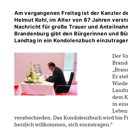
Am vergangenen Freitag ist der Kanzler de
Helmut Kohl, im Alter von 87 Jahren verst
Nachricht für große Trauer und Anteilnah
Brandenburg gibt den Bürgerinnen und Bür
Landtag in ein Kondolenzbuch einzutragen
Der V
Brande
Brand
Er ste
Wieder
Landta
dem K
in ei
Leben
verabschieden. Das Kondolenzbuch wird bis Fr
herzlich willkommen, sich einzutragen.“