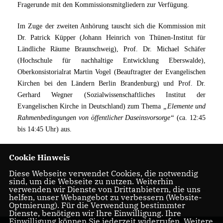
Fragerunde mit den Kommissionsmitgliedern zur Verfügung.
Im Zuge der zweiten Anhörung tauscht sich die Kommission mit
Dr. Patrick Küpper (Johann Heinrich von Thünen-Institut für
Ländliche Räume Braunschweig), Prof. Dr. Michael Schäfer
(Hochschule für nachhaltige Entwicklung Eberswalde),
Oberkonsistorialrat Martin Vogel (Beauftragter der Evangelischen
Kirchen bei den Ländern Berlin Brandenburg) und Prof. Dr.
Gerhard Wegner (Sozialwissenschaftliches Institut der
Evangelischen Kirche in Deutschland) zum Thema
Elemente und
Rahmenbedingungen von öffentlicher Daseinsvorsorge“
(ca. 12:45
bis 14:45 Uhr) aus.
Cookie Hinweis
Diese Webseite verwendet Cookies, die notwendig
19.04.2016, 15:41 Uhr
sind, um die Webseite zu nutzen. Weiterhin
verwenden wir Dienste von Drittanbietern, die uns
helfen, unser Webangebot zu verbessern (Website-
Optmierung). Für die Verwendung bestimmter
Dienste, benötigen wir Ihre Einwilligung. Ihre
Einwilligung können Sie jederzeit widerrufen. Weitere