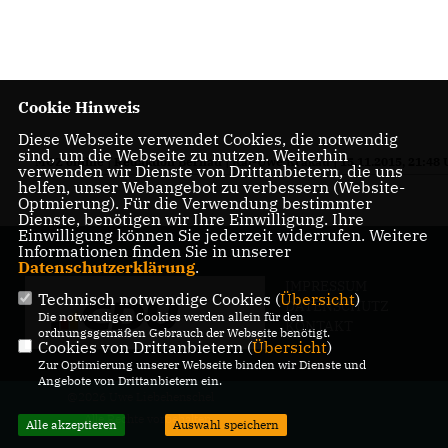
Cookie Hinweis
Diese Webseite verwendet Cookies, die notwendig
sind, um die Webseite zu nutzen. Weiterhin
MOZ online | Redaktion Bernau | Kai-Uwe Krakau | 15.11.2015, 21:48 
verwenden wir Dienste von Drittanbietern, die uns
helfen, unser Webangebot zu verbessern (Website-
Optmierung). Für die Verwendung bestimmter
Dienste, benötigen wir Ihre Einwilligung. Ihre
Einwilligung können Sie jederzeit widerrufen. Weitere
Informationen finden Sie in unserer
Datenschutzerklärung
.
IMPRESSUM
Technisch notwendige Cookies (
Übersicht
)
DATENSCHUTZ
Die notwendigen Cookies werden allein für den
KONTAKT
ordnungsgemäßen Gebrauch der Webseite benötigt.
Cookies von Drittanbietern (
Übersicht
)
Zur Optimierung unserer Webseite binden wir Dienste und
Angebote von Drittanbietern ein.
@2026 Uwe Liebehenschel
Alle Rechte vorbehalten.
Alle akzeptieren
Auswahl speichern