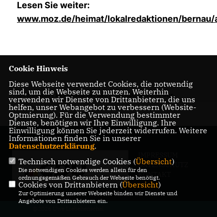
Lesen Sie weiter:
www.moz.de/heimat/lokalredaktionen/bernau/a
Cookie Hinweis
Diese Webseite verwendet Cookies, die notwendig
sind, um die Webseite zu nutzen. Weiterhin
MOZ online | Redaktion Bernau | 13.11.2015, 21:56 Uhr
verwenden wir Dienste von Drittanbietern, die uns
helfen, unser Webangebot zu verbessern (Website-
Optmierung). Für die Verwendung bestimmter
Dienste, benötigen wir Ihre Einwilligung. Ihre
Einwilligung können Sie jederzeit widerrufen. Weitere
Informationen finden Sie in unserer
Datenschutzerklärung
.
IMPRESSUM
Technisch notwendige Cookies (
Übersicht
)
DATENSCHUTZ
Die notwendigen Cookies werden allein für den
KONTAKT
ordnungsgemäßen Gebrauch der Webseite benötigt.
Cookies von Drittanbietern (
Übersicht
)
Zur Optimierung unserer Webseite binden wir Dienste und
Angebote von Drittanbietern ein.
@2026 Uwe Liebehenschel