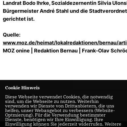
Landrat Bodo Ihrke, Sozialdezernentin Silvia Ulon
Bürgermeister André Stahl und die Stadtverordn
gerichtet ist.
Quelle:
www.moz.de/heimat/lokalredaktionen/bernau/arti
MOZ onine | Redaktion Bernau | Frank-Olav Schrö
Cookie Hinweis
23.02.2016
Diese Webseite verwendet Cookies, die notwendig
sind, um die Webseite zu nutzen. Weiterhin
verwenden wir Dienste von Drittanbietern, die uns
helfen, unser Webangebot zu verbessern (Website-
Optmierung). Für die Verwendung bestimmter
Dienste, benötigen wir Ihre Einwilligung. Ihre
Einwilligung können Sie jederzeit widerrufen. Weitere