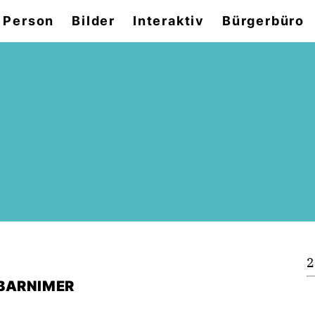
 Person
Bilder
Interaktiv
Bürgerbüro
2
 BARNIMER