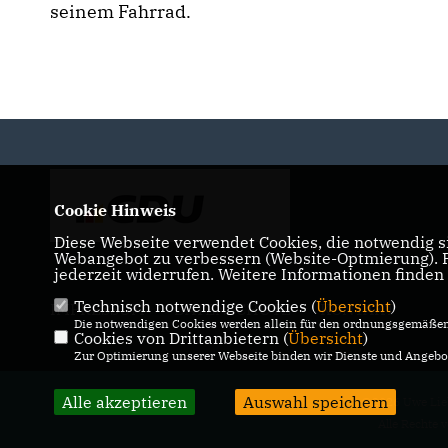
seinem Fahrrad.
Cookie Hinweis
Diese Webseite verwendet Cookies, die notwendig si
Webangebot zu verbessern (Website-Optmierung). Fü
jederzeit widerrufen. Weitere Informationen finden
Technisch notwendige Cookies (
Übersicht
)
IMPRESSUM
DATENSCHUTZ
KONTAKT
Die notwendigen Cookies werden allein für den ordnungsgemäßen 
Cookies von Drittanbietern (
Übersicht
)
Zur Optimierung unserer Webseite binden wir Dienste und Angebot
Alle akzeptieren
Auswahl speichern
@2026 Uwe Lie
Alle Rechte 