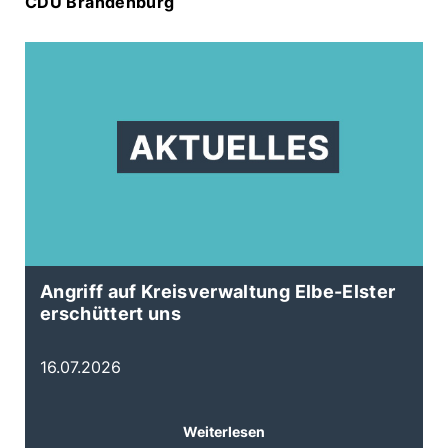
CDU Brandenburg
d
Angriff auf Kreisverwaltung Elbe-Elster
1
erschüttert uns
2
16.07.2026
Weiterlesen