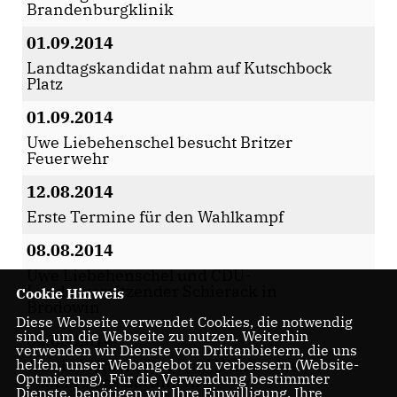
Brandenburgklinik
01.09.2014
Landtagskandidat nahm auf Kutschbock
Platz
01.09.2014
Uwe Liebehenschel besucht Britzer
Feuerwehr
12.08.2014
Erste Termine für den Wahlkampf
08.08.2014
Uwe Liebehenschel und CDU-
Landesvorsitzender Schierack in
Cookie Hinweis
Brodowin
Diese Webseite verwendet Cookies, die notwendig
sind, um die Webseite zu nutzen. Weiterhin
06.08.2014
verwenden wir Dienste von Drittanbietern, die uns
helfen, unser Webangebot zu verbessern (Website-
An die Wählerinnen und Wähler des
Optmierung). Für die Verwendung bestimmter
Wahlkreises Barnim III
Dienste, benötigen wir Ihre Einwilligung. Ihre